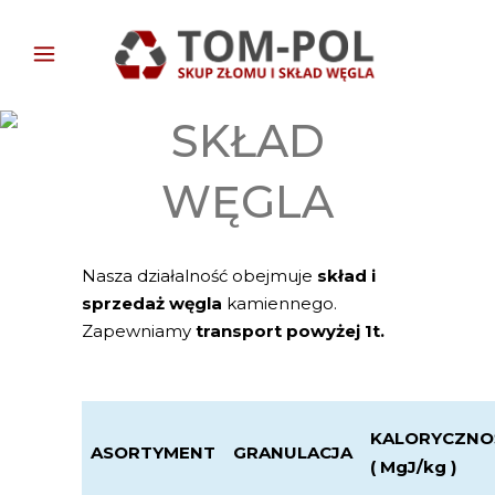
SKŁAD
WĘGLA
Nasza działalność obejmuje
skład i
sprzedaż węgla
kamiennego.
Zapewniamy
transport powyżej 1t.
KALORYCZNO
ASORTYMENT
GRANULACJA
( MgJ/kg )