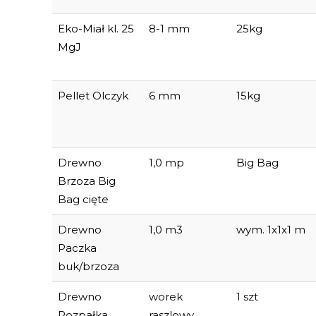
Eko-Miał kl. 25
8-1 mm
25kg
MgJ
Pellet Olczyk
6 mm
15kg
Drewno
1,0 mp
Big Bag
Brzoza Big
Bag cięte
Drewno
1,0 m3
wym. 1x1x1 m
Paczka
buk/brzoza
Drewno
worek
1 szt
Rozpałka
raszlowy