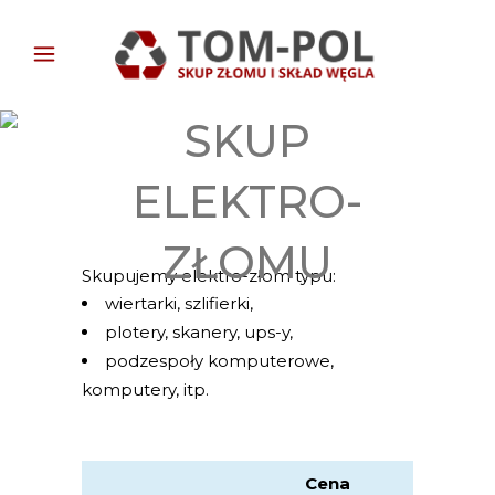
SKUP
ELEKTRO-
ZŁOMU
Skupujemy elektro-złom typu:
wiertarki, szlifierki,
plotery, skanery, ups-y,
podzespoły komputerowe,
komputery, itp.
Cena