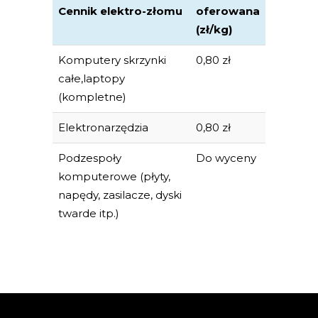
Cennik elektro-złomu
oferowana
(zł/kg)
Komputery skrzynki
0,80 zł
całe,laptopy
(kompletne)
Elektronarzędzia
0,80 zł
Podzespoły
Do wyceny
komputerowe (płyty,
napędy, zasilacze, dyski
twarde itp.)